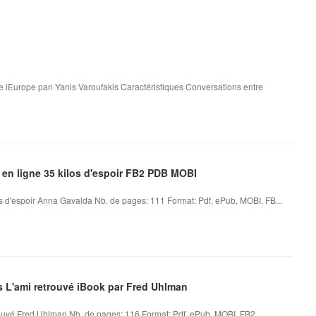
e lEurope pan Yanis Varoufakis Caractéristiques Conversations entre
 en ligne 35 kilos d'espoir FB2 PDB MOBI
os d'espoir Anna Gavalda Nb. de pages: 111 Format: Pdf, ePub, MOBI, FB...
es L'ami retrouvé iBook par Fred Uhlman
ouvé Fred Uhlman Nb. de pages: 116 Format: Pdf, ePub, MOBI, FB2 ...