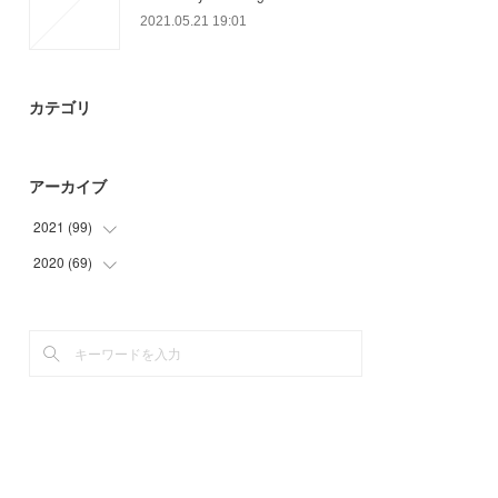
2021.05.21 19:01
カテゴリ
アーカイブ
2021
(
99
)
2020
(
69
(
27
)
)
(
21
)
(
6
)
(
27
)
(
33
)
(
21
)
(
27
)
(
3
)
(
3
)