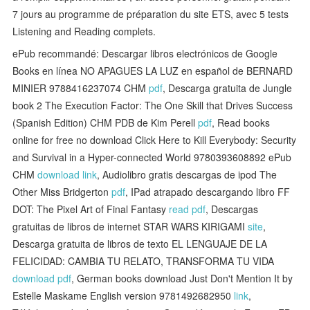
7 jours au programme de préparation du site ETS, avec 5 tests
Listening and Reading complets.
ePub recommandé: Descargar libros electrónicos de Google
Books en línea NO APAGUES LA LUZ en español de BERNARD
MINIER 9788416237074 CHM
pdf
, Descarga gratuita de Jungle
book 2 The Execution Factor: The One Skill that Drives Success
(Spanish Edition) CHM PDB de Kim Perell
pdf
, Read books
online for free no download Click Here to Kill Everybody: Security
and Survival in a Hyper-connected World 9780393608892 ePub
CHM
download link
, Audiolibro gratis descargas de ipod The
Other Miss Bridgerton
pdf
, IPad atrapado descargando libro FF
DOT: The Pixel Art of Final Fantasy
read pdf
, Descargas
gratuitas de libros de internet STAR WARS KIRIGAMI
site
,
Descarga gratuita de libros de texto EL LENGUAJE DE LA
FELICIDAD: CAMBIA TU RELATO, TRANSFORMA TU VIDA
download pdf
, German books download Just Don't Mention It by
Estelle Maskame English version 9781492682950
link
,