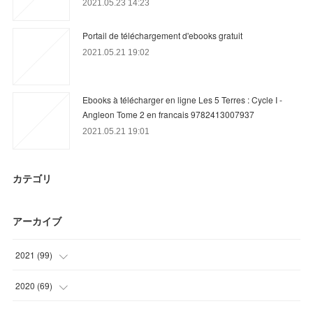
2021.05.23 14:23
Portail de téléchargement d'ebooks gratuit
2021.05.21 19:02
Ebooks à télécharger en ligne Les 5 Terres : Cycle I -
Angleon Tome 2 en francais 9782413007937
2021.05.21 19:01
カテゴリ
アーカイブ
2021
(
99
)
(
27
)
2020
(
69
)