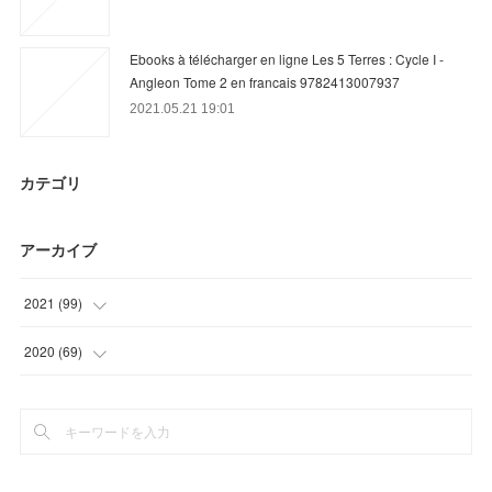
Ebooks à télécharger en ligne Les 5 Terres : Cycle I -
Angleon Tome 2 en francais 9782413007937
2021.05.21 19:01
カテゴリ
アーカイブ
2021
(
99
)
(
27
)
2020
(
69
)
(
21
)
(
6
)
(
27
)
(
33
)
(
21
)
(
27
)