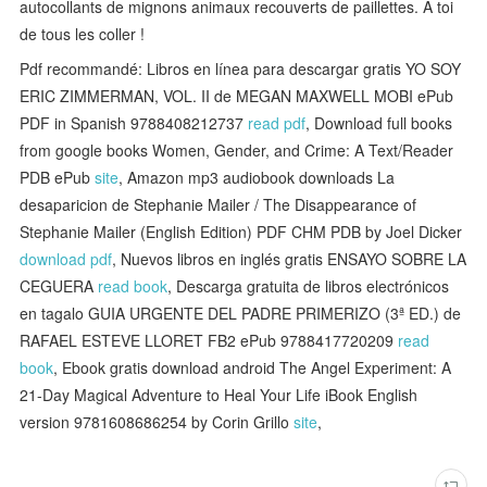
autocollants de mignons animaux recouverts de paillettes. A toi
de tous les coller !
Pdf recommandé: Libros en línea para descargar gratis YO SOY
ERIC ZIMMERMAN, VOL. II de MEGAN MAXWELL MOBI ePub
PDF in Spanish 9788408212737
read pdf
, Download full books
from google books Women, Gender, and Crime: A Text/Reader
PDB ePub
site
, Amazon mp3 audiobook downloads La
desaparicion de Stephanie Mailer / The Disappearance of
Stephanie Mailer (English Edition) PDF CHM PDB by Joel Dicker
download pdf
, Nuevos libros en inglés gratis ENSAYO SOBRE LA
CEGUERA
read book
, Descarga gratuita de libros electrónicos
en tagalo GUIA URGENTE DEL PADRE PRIMERIZO (3ª ED.) de
RAFAEL ESTEVE LLORET FB2 ePub 9788417720209
read
book
, Ebook gratis download android The Angel Experiment: A
21-Day Magical Adventure to Heal Your Life iBook English
version 9781608686254 by Corin Grillo
site
,